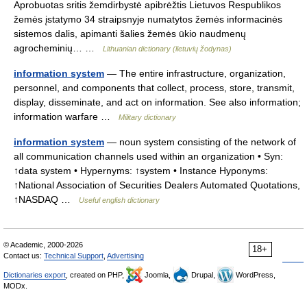
Aprobuotas sritis žemdirbystė apibrėžtis Lietuvos Respublikos
žemės įstatymo 34 straipsnyje numatytos žemės informacinės
sistemos dalis, apimanti šalies žemės ūkio naudmenų
agrocheminių… …
Lithuanian dictionary (lietuvių žodynas)
information system
— The entire infrastructure, organization,
personnel, and components that collect, process, store, transmit,
display, disseminate, and act on information. See also information;
information warfare …
Military dictionary
information system
— noun system consisting of the network of
all communication channels used within an organization • Syn:
↑data system • Hypernyms: ↑system • Instance Hyponyms:
↑National Association of Securities Dealers Automated Quotations,
↑NASDAQ …
Useful english dictionary
© Academic, 2000-2026
18+
Contact us:
Technical Support
,
Advertising
Dictionaries export
, created on PHP,
Joomla,
Drupal,
WordPress,
MODx.