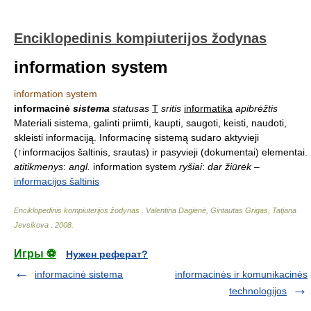
Enciklopedinis kompiuterijos žodynas
information system
information system
informacinė
sistema
statusas
T
sritis
informatika
apibrėžtis
Materiali sistema, galinti priimti, kaupti, saugoti, keisti, naudoti,
skleisti informaciją. Informacinę sistemą sudaro aktyvieji
(↑informacijos šaltinis, srautas) ir pasyvieji (dokumentai) elementai.
atitikmenys
:
angl.
information system
ryšiai
:
dar žiūrėk
–
informacijos šaltinis
Enciklopedinis kompiuterijos žodynas
.
Valentina Dagienė, Gintautas Grigas, Tatjana
Jevsikova
.
2008
.
Игры ⚽
Нужен реферат?
informacinė sistema
informacinės ir komunikacinės
technologijos